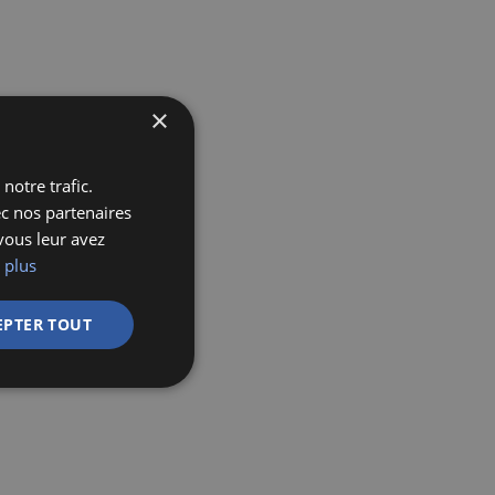
×
notre trafic.
ec nos partenaires
vous leur avez
 plus
EPTER TOUT