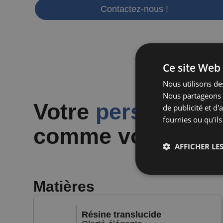
Contactez-nous !
Ce site Web 
Nous utilisons des
Nous partageons é
Votre
personnalis
de publicité et d
fournies ou qu'ils
comme vous l'en
AFFICHER LES
Matières
Résine translucide