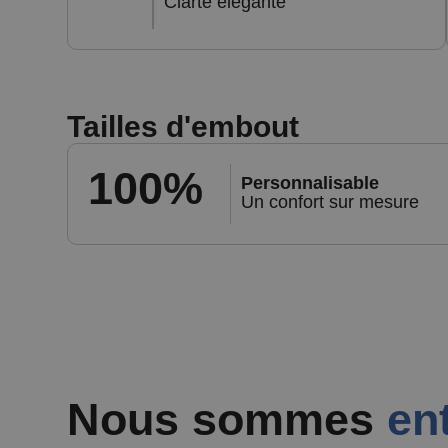
Clarté élégante
Tailles d'embout
100%
Personnalisable
Un confort sur mesure
Nous sommes
en