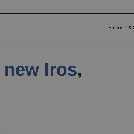
Embouts & 
 new Iros
,