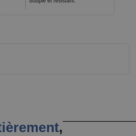
Souple et résistant.
tièrement
,