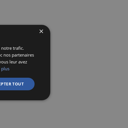
×
notre trafic.
ec nos partenaires
vous leur avez
 plus
EPTER TOUT