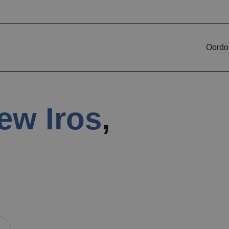
Oordop
ew Iros
,