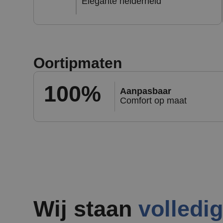
Elegante helderheid
Oortipmaten
100%
Aanpasbaar
Comfort op maat
Wij staan
volledi