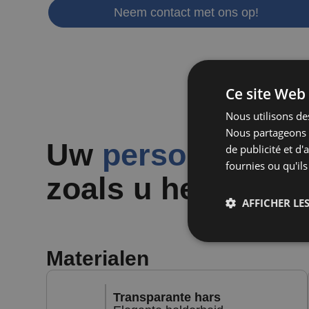
Neem contact met ons op!
Ce site Web 
Nous utilisons des
Nous partageons é
Uw
personalisati
de publicité et d
fournies ou qu'ils
zoals u het wilt
.
AFFICHER LES
Materialen
Transparante hars