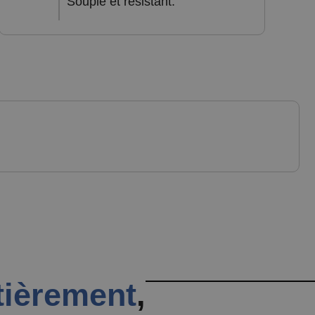
Souple et résistant.
tièrement
,