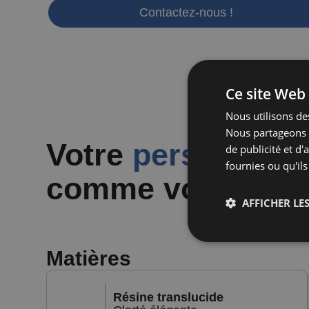
Contactez-nous !
Ce site Web 
Nous utilisons des
Nous partageons é
Votre
personnalis
de publicité et d
fournies ou qu'ils
comme vous l'en
AFFICHER LES
Matières
Résine translucide