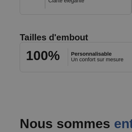
Clarté élégante
Tailles d'embout
100%
Personnalisable
Un confort sur mesure
Nous sommes
en