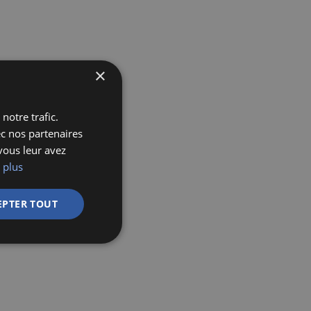
×
notre trafic.
ec nos partenaires
vous leur avez
 plus
EPTER TOUT