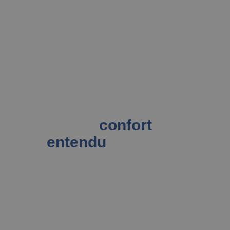
Un meilleur
confort
,
bien
entendu
.
3D Fast, c’est une innovation sur-mesure
de vos embouts pour une qualité
d’appareillage auditif exceptionnelle.
Contactez-nous