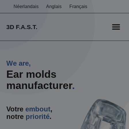
Néerlandais
Anglais
Français
3D F.A.S.T.
Embout
Qui Somme
We are,
Ear molds
manufacturer
.
Votre
embout
,
notre
priorité
.