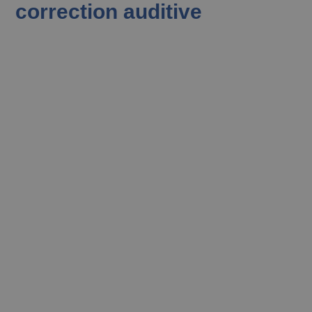
correction auditive
Embouts Silicone
Souples et confortables, nos embouts en
silicone médical offrent un excellent
maintien et une biocompatibilité optimale.
Ils s’adaptent parfaitement aux conduits
auditifs, garantissant un confort durable,
même pour une utilisation prolongée.